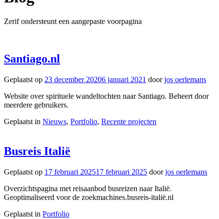
Zerif ondersteunt een aangepaste voorpagina
Santiago.nl
Geplaatst op
23 december 2020
6 januari 2021
door
jos oerlemans
Website over spirituele wandeltochten naar Santiago. Beheert door
meerdere gebruikers.
Geplaatst in
Nieuws
,
Portfolio
,
Recente projecten
Busreis Italië
Geplaatst op
17 februari 2025
17 februari 2025
door
jos oerlemans
Overzichtspagina met reisaanbod busreizen naar Italië.
Geoptimaliseerd voor de zoekmachines.busreis-italië.nl
Geplaatst in
Portfolio