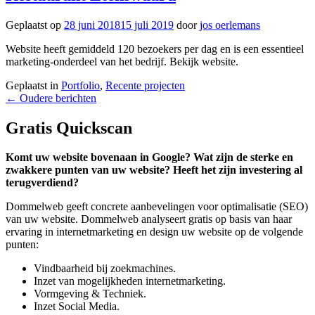
Geplaatst op
28 juni 2018
15 juli 2019
door
jos oerlemans
Website heeft gemiddeld 120 bezoekers per dag en is een essentieel
marketing-onderdeel van het bedrijf. Bekijk website.
Geplaatst in
Portfolio
,
Recente projecten
Berichtennavigatie
←
Oudere berichten
Gratis Quickscan
Komt uw website bovenaan in Google? Wat zijn de sterke en
zwakkere punten van uw website? Heeft het zijn investering al
terugverdiend?
Dommelweb geeft concrete aanbevelingen voor optimalisatie (SEO)
van uw website. Dommelweb analyseert gratis op basis van haar
ervaring in internetmarketing en design uw website op de volgende
punten:
Vindbaarheid bij zoekmachines.
Inzet van mogelijkheden internetmarketing.
Vormgeving & Techniek.
Inzet Social Media.