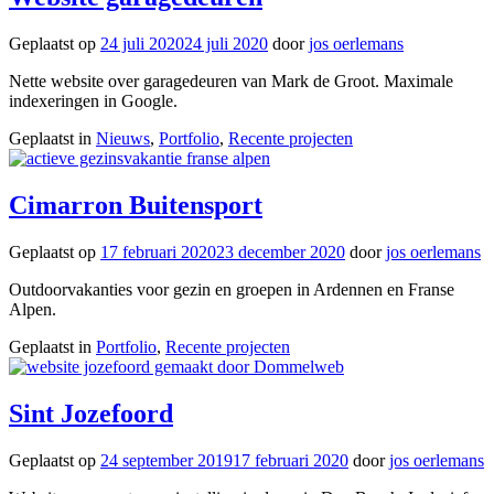
Geplaatst op
24 juli 2020
24 juli 2020
door
jos oerlemans
Nette website over garagedeuren van Mark de Groot. Maximale
indexeringen in Google.
Geplaatst in
Nieuws
,
Portfolio
,
Recente projecten
Cimarron Buitensport
Geplaatst op
17 februari 2020
23 december 2020
door
jos oerlemans
Outdoorvakanties voor gezin en groepen in Ardennen en Franse
Alpen.
Geplaatst in
Portfolio
,
Recente projecten
Sint Jozefoord
Geplaatst op
24 september 2019
17 februari 2020
door
jos oerlemans