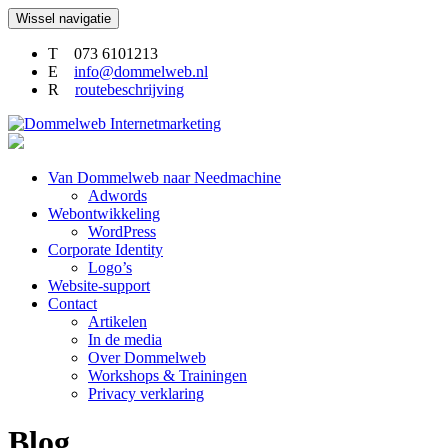
Wissel navigatie
T 073 6101213
E
info@dommelweb.nl
R
routebeschrijving
Naar
Van Dommelweb naar Needmachine
de
Adwords
inhoud
Webontwikkeling
springen
WordPress
Corporate Identity
Logo’s
Website-support
Contact
Artikelen
In de media
Over Dommelweb
Workshops & Trainingen
Privacy verklaring
Blog