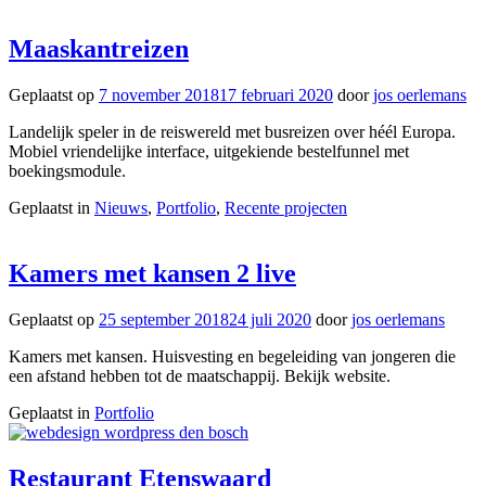
Maaskantreizen
Geplaatst op
7 november 2018
17 februari 2020
door
jos oerlemans
Landelijk speler in de reiswereld met busreizen over héél Europa.
Mobiel vriendelijke interface, uitgekiende bestelfunnel met
boekingsmodule.
Geplaatst in
Nieuws
,
Portfolio
,
Recente projecten
Kamers met kansen 2 live
Geplaatst op
25 september 2018
24 juli 2020
door
jos oerlemans
Kamers met kansen. Huisvesting en begeleiding van jongeren die
een afstand hebben tot de maatschappij. Bekijk website.
Geplaatst in
Portfolio
Restaurant Etenswaard