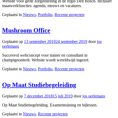
Website voor grote zorginstelling in de regio Den Bosch. Inclusief
maatwerkfuncties: agenda, nieuws en vacatures.
Geplaatst in
Nieuws
,
Portfolio
,
Recente projecten
Mushroom Office
Geplaatst op
13 september 2019
24 september 2019
door
jos
oerlemans
Succesvol webconcept voor trainer en consultant in
champignonteelt. Website wordt wereldwijd ingezet.
Geplaatst in
Nieuws
,
Portfolio
,
Recente projecten
Op Maat Studiebegeleiding
Geplaatst op
7 december 2018
15 juli 2019
door
jos oerlemans
Op Maat Studiebegeleiding. Examentraining en bijlessen.
Geplaatst in
Nieuws
,
Recente projecten